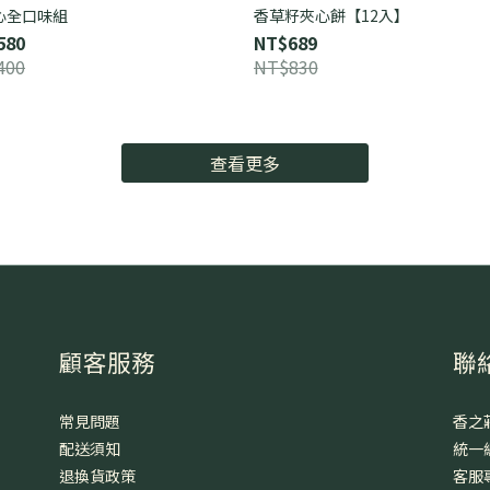
心全口味組
香草籽夾心餅【12入】
580
NT$689
400
NT$830
查看更多
顧客服務
聯
常見問題
香之
配送須知
統一編
退換貨政策
客服專