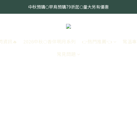
中秋預購🌕早鳥預購79折起🌕量大另有優惠
全館消費滿指定金額免運🔥
全館消費滿指定金額免運🔥
閃資訊🔥
2026中秋🌕香伴明月系列
👉熱門推薦👈
常溫專
常見問題