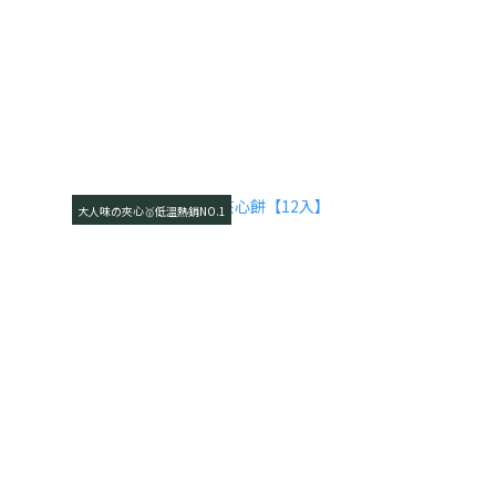
大人味の夾心🥇低溫熱銷NO.1