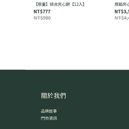
【限量】綜合夾心餅【12入】
厚餡夾
NT$777
NT$3,
NT$980
NT$4,
關於我們
品牌故事
門市資訊