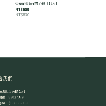
香草蘭姆葡萄夾心餅【12入】
NT$689
NT$830
絡我們
莊園股份有限公司
號：83027379
線：(03)866-3530