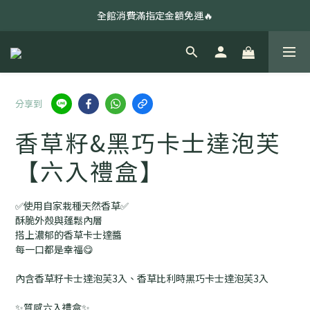
全館消費滿指定金額免運🔥
全館消費滿指定金額免運🔥
綜合夾心餅❤️數量有限售完為止
中秋預購🌕早鳥預購79折起🌕量大另有優惠
全館消費滿指定金額免運🔥
分享到
香草籽&黑巧卡士達泡芙
【六入禮盒】
✅使用自家栽種天然香草✅
酥脆外殼與蓬鬆內層
搭上濃郁的香草卡士達醬
每一口都是幸福😋
內含香草籽卡士達泡芙3入、香草比利時黑巧卡士達泡芙3入
✨質感六入禮盒✨