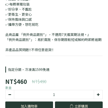
👉每顆單獨包裝
✅好分享、不尷尬
✅更衛生、更安心
✅保持風味與口感
✅攜帶方便，想吃就吃
此商品屬 「例外商品類別*」，不適用7天鑑賞期法規。』
「例外商品類別*」：易於腐敗、保存期限較短或解約時即將逾期
非產品品質問題‼️不得任意退貨‼️
指定分類，冷凍滿1599免運
NT$460
NT$490
數量
加入購物車
立即購買