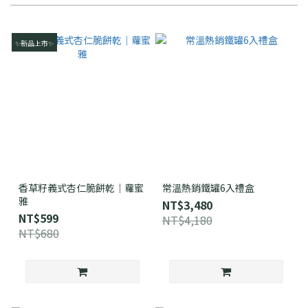
✨新品上市✨
香草籽義式杏仁脆餅乾｜蘿蜜
常溫熱銷鐵罐6入禮盒
雅
NT$3,480
NT$599
NT$4,180
NT$680