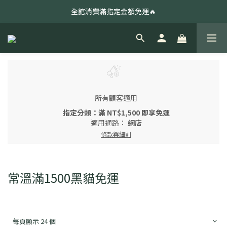
全館消費滿指定金額免運🔥
全館消費滿指定金額免運🔥
綜合夾心餅❤️數量有限售完為止
中秋預購🌕早鳥預購79折起🌕量大另有優惠
全館消費滿指定金額免運🔥
所有顧客適用
指定分類：滿 NT$1,500 即享免運
適用通路：
網店
條款與細則
常溫滿1500黑貓免運
每頁顯示 24 個